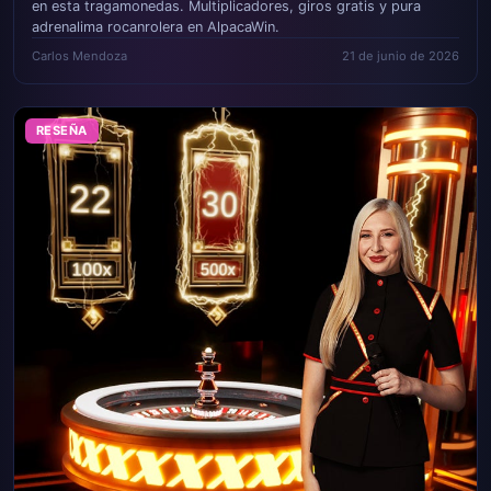
en esta tragamonedas. Multiplicadores, giros gratis y pura
adrenalima rocanrolera en AlpacaWin.
Carlos Mendoza
21 de junio de 2026
RESEÑA