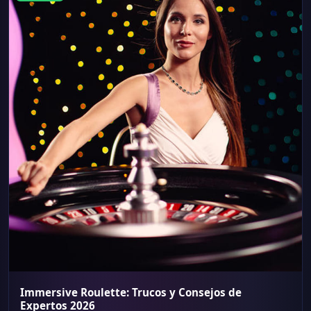
Immersive Roulette: Trucos y Consejos de
Expertos 2026