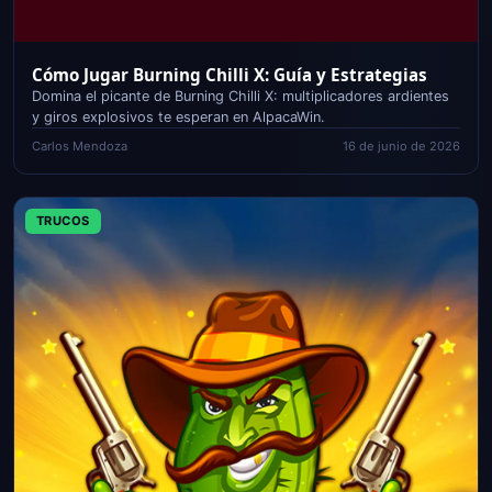
Cómo Jugar Burning Chilli X: Guía y Estrategias
Domina el picante de Burning Chilli X: multiplicadores ardientes
y giros explosivos te esperan en AlpacaWin.
Carlos Mendoza
16 de junio de 2026
TRUCOS