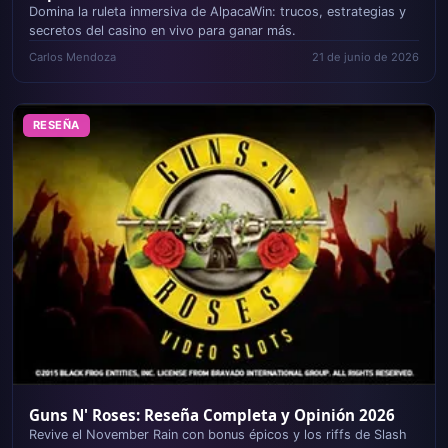
Domina la ruleta inmersiva de AlpacaWin: trucos, estrategias y
secretos del casino en vivo para ganar más.
Carlos Mendoza
21 de junio de 2026
RESEÑA
Guns N' Roses: Reseña Completa y Opinión 2026
Revive el November Rain con bonus épicos y los riffs de Slash