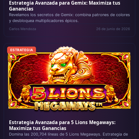
Estrategia Avanzada para Gemix: Maximiza tus
Ganancias
Revelamos los secretos de Gemix: combina patrones de colores
y desbloquea multiplicadores épicos.
Carlos Mendoza
26 de junio de 2026
ESTRATEGIA
Estrategia Avanzada para 5 Lions Megaways:
Maximiza tus Ganancias
Domina las 200,704 líneas de 5 Lions Megaways. Estrategia de