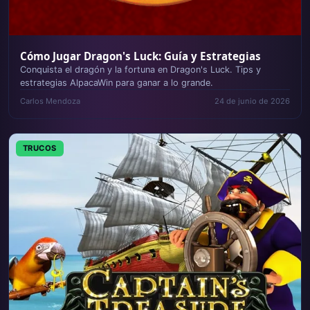
Cómo Jugar Dragon's Luck: Guía y Estrategias
Conquista el dragón y la fortuna en Dragon's Luck. Tips y
estrategias AlpacaWin para ganar a lo grande.
Carlos Mendoza
24 de junio de 2026
TRUCOS