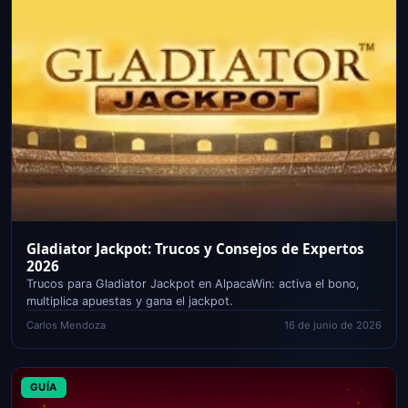
Gladiator Jackpot: Trucos y Consejos de Expertos
2026
Trucos para Gladiator Jackpot en AlpacaWin: activa el bono,
multiplica apuestas y gana el jackpot.
Carlos Mendoza
16 de junio de 2026
GUÍA