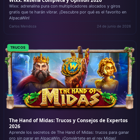
Wixx: adrenalina pura con multiplicadores alocados y giros
gratis que te harán vibrar. ¡Descubre por qué es el favorito en
AlpacaWin!
Carlos Mendoza
24 de junio de 2026
TRUCOS
The Hand of Midas: Trucos y Consejos de Expertos
2026
Aprende los secretos de The Hand of Midas: trucos para ganar
oro sin parar en AlpacaWin. ¡Conviértete en el rey Midas!