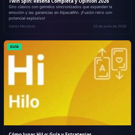
Twin Spin: Reseña Completa y Opinión 2026
Giro clásico con gemelos sincronizados que expanden la
emoción y las ganancias en AlpacaWin. ¡Fusión retro con
potencial explosivo!
Carlos Mendoza
20 de junio de 2026
GUÍA
Cómo Jugar HiLo: Guía y Estrategias