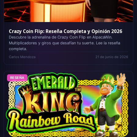
Crazy Coin Flip: Reseña Completa y Opinión 2026
Descubre la adrenalina de Crazy Coin Flip en AlpacaWin.
Multiplicadores y giros que desafían tu suerte. Lee la reseña
completa.
Carlos Mendoza
21 de junio de 2026
RESEÑA