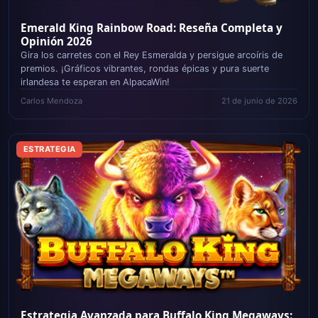
Emerald King Rainbow Road: Reseña Completa y
Opinión 2026
Gira los carretes con el Rey Esmeralda y persigue arcoíris de
premios. ¡Gráficos vibrantes, rondas épicas y pura suerte
irlandesa te esperan en AlpacaWin!
Carlos Mendoza
21 de junio de 2026
ESTRATEGIA
Estrategia Avanzada para Buffalo King Megaways: