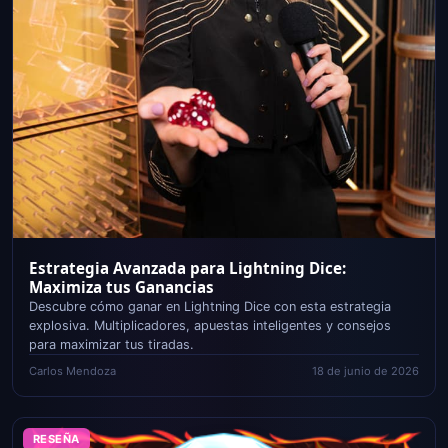
Estrategia Avanzada para Lightning Dice:
Maximiza tus Ganancias
Descubre cómo ganar en Lightning Dice con esta estrategia
explosiva. Multiplicadores, apuestas inteligentes y consejos
para maximizar tus tiradas.
Carlos Mendoza
18 de junio de 2026
RESEÑA