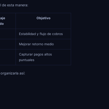
al de esta manera:
aje
Objetivo
do
Estabilidad y flujo de cobros
Mejorar retorno medio
Capturar pagos altos
puntuales
 organizarla así: