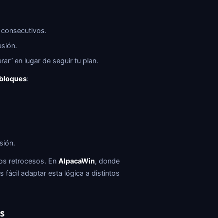
 consecutivos.
esión.
r” en lugar de seguir tu plan.
 bloques
:
sión.
los retrocesos. En
AlpacaWin
, donde
 fácil adaptar esta lógica a distintos
s