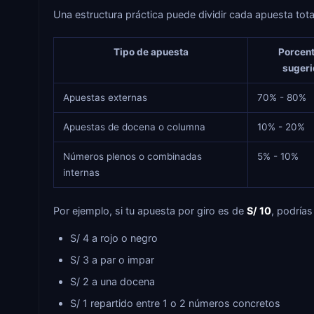
Una estructura práctica puede dividir cada apuesta tot
Tipo de apuesta
Porcent
sugeri
Apuestas externas
70% - 80%
Apuestas de docena o columna
10% - 20%
Números plenos o combinadas
5% - 10%
internas
Por ejemplo, si tu apuesta por giro es de
S/ 10
, podrías
S/ 4 a rojo o negro
S/ 3 a par o impar
S/ 2 a una docena
S/ 1 repartido entre 1 o 2 números concretos