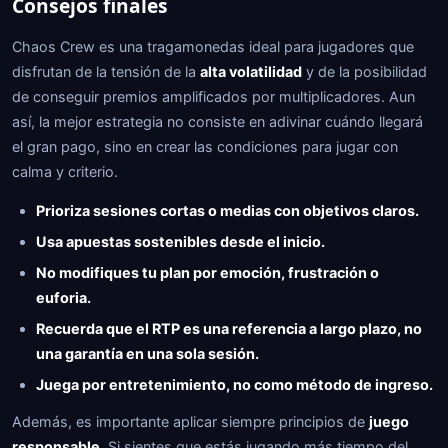
Consejos finales
Chaos Crew es una tragamonedas ideal para jugadores que
disfrutan de la tensión de la
alta volatilidad
y de la posibilidad
de conseguir premios amplificados por multiplicadores. Aun
así, la mejor estrategia no consiste en adivinar cuándo llegará
el gran pago, sino en crear las condiciones para jugar con
calma y criterio.
Prioriza sesiones cortas o medias con objetivos claros.
Usa apuestas sostenibles desde el inicio.
No modifiques tu plan por emoción, frustración o
euforia.
Recuerda que el RTP es una referencia a largo plazo, no
una garantía en una sola sesión.
Juega por entretenimiento, no como método de ingreso.
Además, es importante aplicar siempre principios de
juego
responsable
. Si sientes que estás jugando más tiempo del