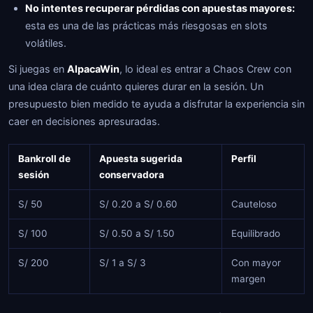
No intentes recuperar pérdidas con apuestas mayores:
esta es una de las prácticas más riesgosas en slots
volátiles.
Si juegas en
AlpacaWin
, lo ideal es entrar a Chaos Crew con
una idea clara de cuánto quieres durar en la sesión. Un
presupuesto bien medido te ayuda a disfrutar la experiencia sin
caer en decisiones apresuradas.
Bankroll de
Apuesta sugerida
Perfil
sesión
conservadora
S/ 50
S/ 0.20 a S/ 0.60
Cauteloso
S/ 100
S/ 0.50 a S/ 1.50
Equilibrado
S/ 200
S/ 1 a S/ 3
Con mayor
margen