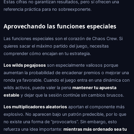
Estas cifras no garantizan resultados, pero sí ofrecen una
referencia práctica para no sobreexponerte.
Aprovechando las funciones especiales
Las funciones especiales son el corazón de Chaos Crew. Si
quieres sacar el máximo partido del juego, necesitas
comprender cómo encajan en tu estrategia.
Los wilds pegajosos
son especialmente valiosos porque
aumentan la probabilidad de encadenar premios o mejorar una
ronda ya favorable. Cuando el juego entra en una dinámica con
wilds activos, puede valer la pena
mantener tu apuesta
estable
y dejar que la sesión continúe sin cambios bruscos.
Los multiplicadores aleatorios
aportan el componente más
explosivo. No aparecen bajo un patrón predecible, por lo que
no existe una forma de “provocarlos”. Sin embargo, esto
refuerza una idea importante:
mientras más ordenado sea tu