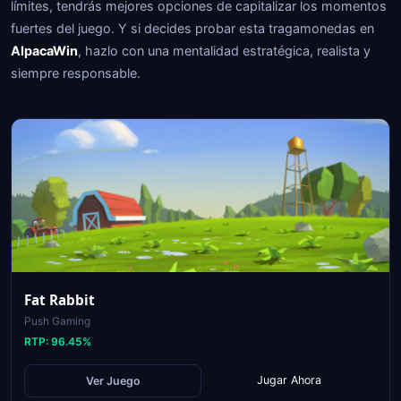
límites, tendrás mejores opciones de capitalizar los momentos
fuertes del juego. Y si decides probar esta tragamonedas en
AlpacaWin
, hazlo con una mentalidad estratégica, realista y
siempre responsable.
Fat Rabbit
Push Gaming
RTP:
96.45
%
Jugar Ahora
Ver Juego