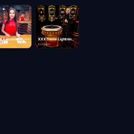
d Baccarat
XXXTreme Lightning Roulette
ion
Evolution