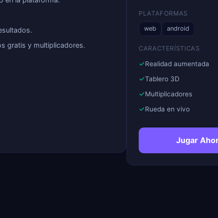
PLATAFORMAS
web
android
resultados.
 gratis y multiplicadores.
CARACTERÍSTICAS
✓
Realidad aumentada
✓
Tablero 3D
✓
Multiplicadores
✓
Rueda en vivo
Jugar Aho