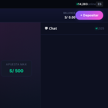
14,283
online
ES
BALANCE
+ Depositar
S/ 0.00
💬 Chat
1,525
APUESTA MAX
S/ 500