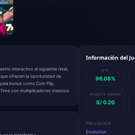
Información del J
sino interactivo al siguiente nivel,
RTP
que ofrecen la oportunidad de
96.08%
oquea bonus como Coin Flip,
 Time con multiplicadores masivos.
APUESTA MÍNIMA
S/ 0.20
PROVEEDOR
Evolution
o en la plataforma.