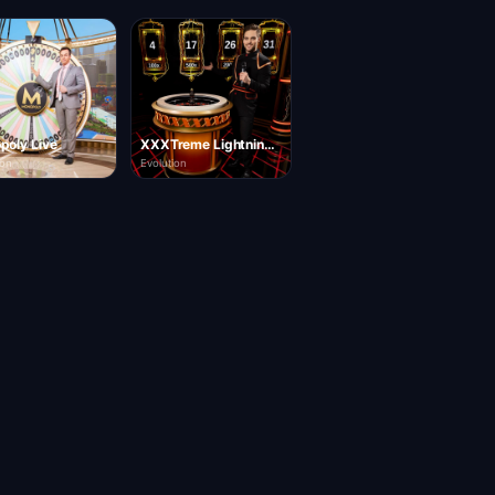
poly Live
XXXTreme Lightning Roulette
ion
Evolution