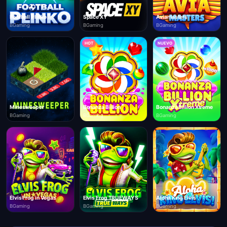
Football Plinko
Space XY
Aviamasters
BGaming
BGaming
BGaming
HOT
NUEVO
Minesweeper
Bonanza Billion
Bonanza Billion Xtreme
BGaming
BGaming
BGaming
Elvis Frog in Vegas
Elvis Frog TRUEWAYS
Aloha King Elvis
BGaming
BGaming
BGaming