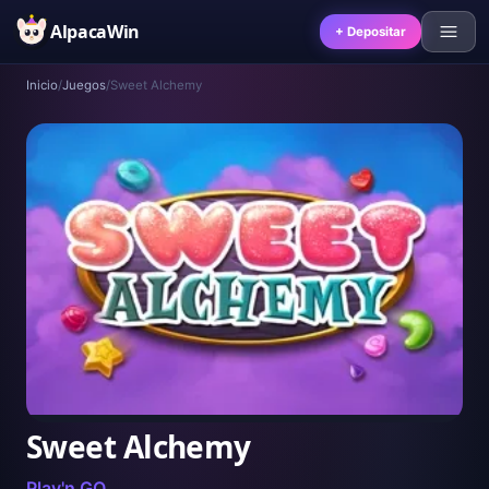
AlpacaWin
+ Depositar
Inicio
/
Juegos
/
Sweet Alchemy
Sweet Alchemy
Play'n GO