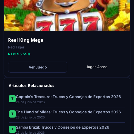
Reel King Mega
Red Tiger
RTP:
95.59
%
Jugar Ahora
Ver Juego
Artículos Relacionados
Captain's Treasure: Trucos y Consejos de Expertos 2026
T
24 de junio de 2026
The Hand of Midas: Trucos y Consejos de Expertos 2026
T
23 de junio de 2026
Samba Brazil: Trucos y Consejos de Expertos 2026
T
23 de junio de 2026