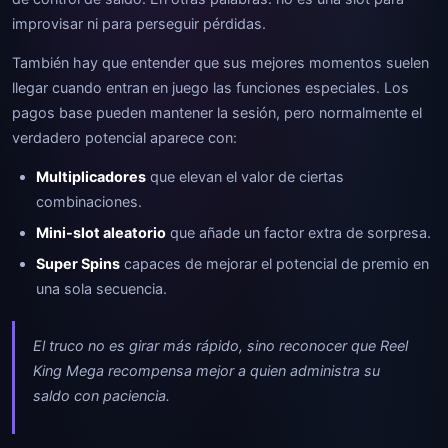
improvisar ni para perseguir pérdidas.
También hay que entender que sus mejores momentos suelen
llegar cuando entran en juego las funciones especiales. Los
pagos base pueden mantener la sesión, pero normalmente el
verdadero potencial aparece con:
Multiplicadores
que elevan el valor de ciertas
combinaciones.
Mini-slot aleatorio
que añade un factor extra de sorpresa.
Super Spins
capaces de mejorar el potencial de premio en
una sola secuencia.
El truco no es girar más rápido, sino reconocer que Reel
King Mega recompensa mejor a quien administra su
saldo con paciencia.