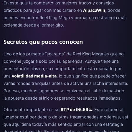
En esta guía te comparto los mejores trucos y consejos
prácticos para jugar con más criterio en
AlpacaWin
, donde
puedes encontrar Reel King Mega y probar una estrategia más
ordenada desde el primer giro.
Secretos que pocos conocen
Uno de los primeros “secretos” de Reel King Mega es que no
conviene juzgarla solo por su apariencia. Aunque tiene una
presentación clásica, su comportamiento está marcado por
una
volatilidad media-alta
, lo que significa que puede ofrecer
varias rondas tranquilas antes de activar una racha interesante.
Por eso, muchos jugadores se equivocan al subir demasiado
la apuesta desde el inicio esperando resultados inmediatos.
Otro punto importante es su
RTP de 95.59%
. Este retorno al
jugador está por debajo de otras tragamonedas modernas, así
que aquí tiene todavía más sentido entrar con una estrategia
de control de saldo. En otras palabras: no es una slot para