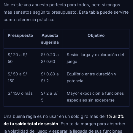
No existe una apuesta perfecta para todos, pero sí rangos
más sensatos según tu presupuesto. Esta tabla puede servirte
como referencia práctica:
Presupuesto
Apuesta
Objetivo
sugerida
S/ 20 a S/
S/ 0.20 a
Sesión larga y exploración del
50
S/ 0.60
juego
S/ 50 a S/
S/ 0.80 a
Equilibrio entre duración y
150
S/ 2
potencial
S/ 150 o más
S/ 2 a S/
Mayor exposición a funciones
5
especiales sin excederse
Una buena regla es no usar en un solo giro más del
1% al 2%
de tu saldo total de sesión
. Eso te da margen para absorber
la volatilidad del juego y esperar la llegada de sus funciones