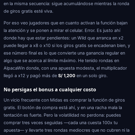
en la misma secuencia: sigue acumulándose mientras la ronda
de giros gratis esté viva.
Por eso veo jugadores que en cuanto activan la función bajan
la atención y se ponen a mirar el celular. Error. Es justo ahí
donde hay que estar pendientes: un Wild que arranca en x2
puede llegar a x8 o x10 si los giros gratis se encadenan bien, y
ese número final es lo que convierte una ganancia regular en
algo que se acerca al límite máximo. He tenido rondas en
AlpacaWin donde, con una apuesta modesta, el multiplicador
llegó a x12 y pagó más de
S/ 1,200
en un solo giro.
No persigas el bonus a cualquier costo
Un vicio frecuente con Midas es comprar la función de giros
gratis. El botón de compra está ahí, y en una racha mala la
tentación es fuerte. Pero la volatilidad no perdona: puedes
comprar tres veces seguidas —cada una cuesta 100x tu
apuesta— y llevarte tres rondas mediocres que no cubren ni la