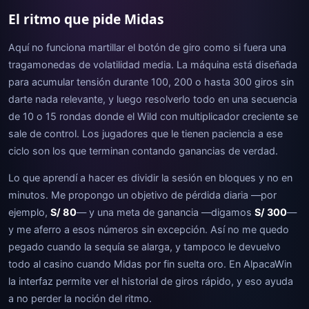
El ritmo que pide Midas
Aquí no funciona martillar el botón de giro como si fuera una
tragamonedas de volatilidad media. La máquina está diseñada
para acumular tensión durante 100, 200 o hasta 300 giros sin
darte nada relevante, y luego resolverlo todo en una secuencia
de 10 o 15 rondas donde el Wild con multiplicador creciente se
sale de control. Los jugadores que le tienen paciencia a ese
ciclo son los que terminan contando ganancias de verdad.
Lo que aprendí a hacer es dividir la sesión en bloques y no en
minutos. Me propongo un objetivo de pérdida diaria —por
ejemplo,
S/ 80
— y una meta de ganancia —digamos
S/ 300
—
y me aferro a esos números sin excepción. Así no me quedo
pegado cuando la sequía se alarga, y tampoco le devuelvo
todo al casino cuando Midas por fin suelta oro. En AlpacaWin
la interfaz permite ver el historial de giros rápido, y eso ayuda
a no perder la noción del ritmo.