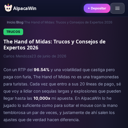
AlpacaWin
+ Depositar
Inicio
/
Blog
/
The Hand of Midas: Trucos y Consejos de Expertos 2026
TRUCOS
The Hand of Midas: Trucos y Consejos de
Expertos 2026
Carlos Mendoza
23 de junio de 2026
Con un RTP del
96.54%
y una volatilidad que castiga pero
paga con furia, The Hand of Midas no es una tragamonedas
para turistas. Cada vez que entro a sus 20 líneas de pago, sé
que voy a lidiar con sequías largas y explosiones que pueden
llegar hasta las
10,000x
mi apuesta. En AlpacaWin lo he
jugado lo suficiente como para soltar el mouse con la mano
temblorosa un par de veces, y justamente de ahí salen los
ajustes que de verdad hacen diferencia.