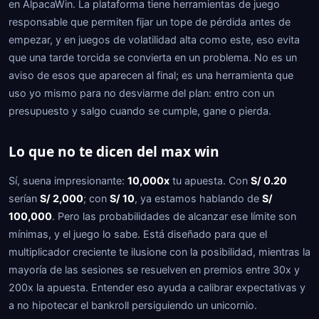
en AlpacaWin. La plataforma tiene herramientas de juego
responsable que permiten fijar un tope de pérdida antes de
empezar, y en juegos de volatilidad alta como este, eso evita
que una tarde torcida se convierta en un problema. No es un
aviso de esos que aparecen al final; es una herramienta que
uso yo mismo para no desviarme del plan: entro con un
presupuesto y salgo cuando se cumple, gane o pierda.
Lo que no te dicen del max win
Sí, suena impresionante:
10,000x
tu apuesta. Con
S/ 0.20
serían
S/ 2,000
; con
S/ 10
, ya estamos hablando de
S/
100,000
. Pero las probabilidades de alcanzar ese límite son
mínimas, y el juego lo sabe. Está diseñado para que el
multiplicador creciente te ilusione con la posibilidad, mientras la
mayoría de las sesiones se resuelven en premios entre 30x y
200x la apuesta. Entender eso ayuda a calibrar expectativas y
a no hipotecar el bankroll persiguiendo un unicornio.