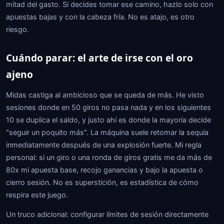
mitad del gasto. Si decides tomar ese camino, hazlo solo con
apuestas bajas y con la cabeza fría. No es atajo, es otro
riesgo.
Cuándo parar: el arte de irse con el oro
ajeno
Midas castiga al ambicioso que se queda de más. He visto
sesiones donde en 50 giros no pasa nada y en los siguientes
10 se duplica el saldo, y justo ahí es donde la mayoría decide
"seguir un poquito más". La máquina suele retomar la sequía
inmediatamente después de una explosión fuerte. Mi regla
personal: si un giro o una ronda de giros gratis me da más de
80x mi apuesta base, recojo ganancias y bajo la apuesta o
cierro sesión. No es superstición, es estadística de cómo
respira este juego.
Un truco adicional: configurar límites de sesión directamente