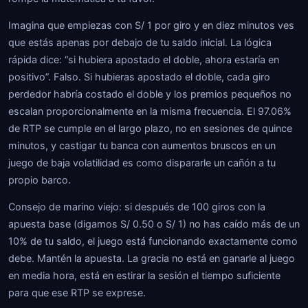
Imagina que empiezas con S/ 1 por giro y en diez minutos ves
que estás apenas por debajo de tu saldo inicial. La lógica
rápida dice: “si hubiera apostado el doble, ahora estaría en
positivo”. Falso. Si hubieras apostado el doble, cada giro
perdedor habría costado el doble y los premios pequeños no
escalan proporcionalmente en la misma frecuencia. El 97.06%
de RTP se cumple en el largo plazo, no en sesiones de quince
minutos, y castigar tu banca con aumentos bruscos en un
juego de baja volatilidad es como dispararle un cañón a tu
propio barco.
Consejo de marino viejo: si después de 100 giros con la
apuesta base (digamos S/ 0.50 o S/ 1) no has caído más de un
10% de tu saldo, el juego está funcionando exactamente como
debe. Mantén la apuesta. La gracia no está en ganarle al juego
en media hora, está en estirar la sesión el tiempo suficiente
para que ese RTP se exprese.