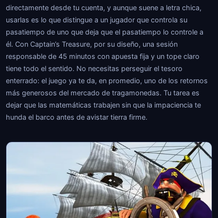
directamente desde tu cuenta, y aunque suene a letra chica,
usarlas es lo que distingue a un jugador que controla su
pasatiempo de uno que deja que el pasatiempo lo controle a
él. Con Captain’s Treasure, por su diseño, una sesión
responsable de 45 minutos con apuesta fija y un tope claro
tiene todo el sentido. No necesitas perseguir el tesoro
enterrado: el juego ya te da, en promedio, uno de los retornos
más generosos del mercado de tragamonedas. Tu tarea es
dejar que las matemáticas trabajen sin que la impaciencia te
hunda el barco antes de avistar tierra firme.