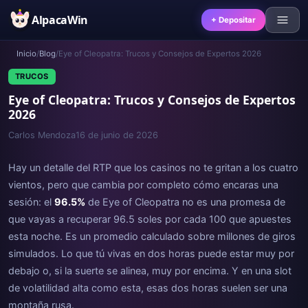
AlpacaWin
+ Depositar
Inicio
/
Blog
/
Eye of Cleopatra: Trucos y Consejos de Expertos 2026
TRUCOS
Eye of Cleopatra: Trucos y Consejos de Expertos
2026
Carlos Mendoza
16 de junio de 2026
Hay un detalle del RTP que los casinos no te gritan a los cuatro
vientos, pero que cambia por completo cómo encaras una
sesión: el
96.5%
de Eye of Cleopatra no es una promesa de
que vayas a recuperar 96.5 soles por cada 100 que apuestes
esta noche. Es un promedio calculado sobre millones de giros
simulados. Lo que tú vivas en dos horas puede estar muy por
debajo o, si la suerte se alinea, muy por encima. Y en una slot
de volatilidad alta como esta, esas dos horas suelen ser una
montaña rusa.