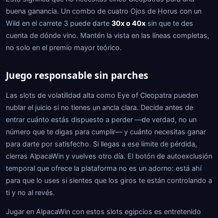
buena ganancia. Un combo de cuatro Ojos de Horus con un
Wild en el carrete 3 puede darte
30x o 40x
sin que te des
cuenta de dónde vino. Mantén la vista en las líneas completas,
no solo en el premio mayor teórico.
Juego responsable sin parches
Las slots de volatilidad alta como Eye of Cleopatra pueden
nublar el juicio si no tienes un ancla clara. Decide antes de
entrar cuánto estás dispuesto a perder —de verdad, no un
número que te digas para cumplir— y cuánto necesitas ganar
para darte por satisfecho. Si llegas a ese límite de pérdida,
cierras AlpacaWin y vuelves otro día. El botón de autoexclusión
temporal que ofrece la plataforma no es un adorno: está ahí
para que lo uses si sientes que los giros te están controlando a
ti y no al revés.
Jugar en AlpacaWin con estos slots egipcios es entretenido