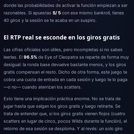
donde las probabilidades de activar la función empiezan a ser
razonables. Si apuestas
S/ 5
con ese mismo bankroll, tienes
40 giros y la sesión se te acaba en un suspiro.
El RTP real se esconde en los giros gratis
Las cifras oficiales son útiles, pero incompletas si no sabes
leerlas. El
96.5%
de Eye of Cleopatra se reparte de forma muy
desigual: la ronda base devuelve bastante menos, y los giros
gratis compensan el resto. Dicho de otra forma, este juego te
cobra una cuota de entrada en cada sesión y luego te lo paga
—o no— cuando aterrizan los scatters.
Esto tiene una implicación práctica enorme. No se trata de
jugar hasta que salgan los giros gratis y luego retirarte. Se
trata de entender que, si los giros gratis vienen flojos (cuatro
scatters en lugar de cinco, pocos Wilds durante la función), el
retorno de esa sesión se desploma. Y al revés: un solo giro