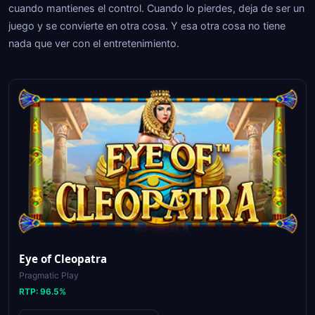
cuando mantienes el control. Cuando lo pierdes, deja de ser un
juego y se convierte en otra cosa. Y esa otra cosa no tiene
nada que ver con el entretenimiento.
Eye of Cleopatra
Pragmatic Play
RTP:
96.5
%