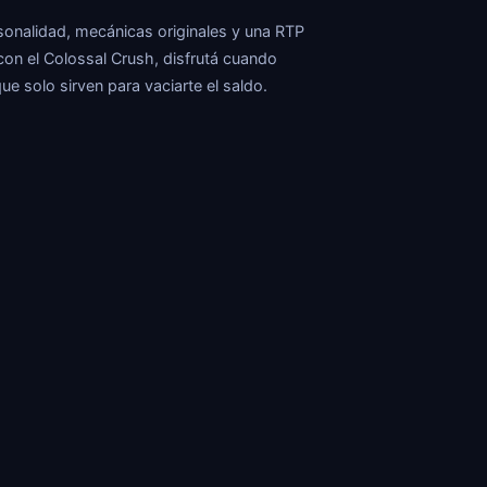
sonalidad, mecánicas originales y una RTP
 con el Colossal Crush, disfrutá cuando
ue solo sirven para vaciarte el saldo.