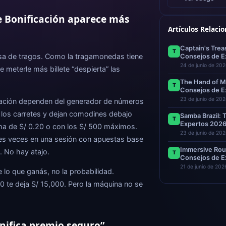
de Bonificación aparece más
Artículos Relaci
Captain's Trea
T
esa de tragos. Como la tragamonedas tiene
Consejos de E
24 de junio de 202
 meterle más billete “despierta” las
The Hand of Mi
T
Consejos de E
23 de junio de 202
ficación dependen del generador de números
n los carretes y dejan comodines debajo
Samba Brazil: 
T
Expertos 202
ima de S/ 0.20 o con los S/ 500 máximos.
23 de junio de 202
tres veces en una sesión con apuestas base
Immersive Roul
. No hay atajo.
T
Consejos de E
21 de junio de 202
 lo que ganás, no la probabilidad.
00 te deja S/ 15,000. Pero la máquina no se
gnifica premio seguro”