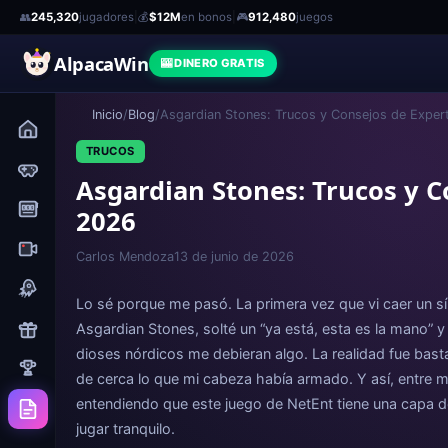
👥
💰
🎮
245,320
jugadores
|
$
12
M
en bonos
|
912,480
juegos
AlpacaWin
🎰 DINERO GRATIS
Inicio
/
Blog
/
Asgardian Stones: Trucos y Consejos de Expe
TRUCOS
Asgardian Stones: Trucos y C
2026
7
7
7
Carlos Mendoza
13 de junio de 2026
Lo sé porque me pasó. La primera vez que vi caer un s
Asgardian Stones, solté un “ya está, esta es la mano” 
dioses nórdicos me debieran algo. La realidad fue basta
de cerca lo que mi cabeza había armado. Y así, entre ma
entendiendo que este juego de NetEnt tiene una capa d
jugar tranquilo.