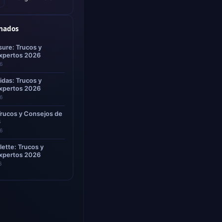
onados
sure: Trucos y
xpertos 2026
6
das: Trucos y
xpertos 2026
6
Trucos y Consejos de
6
6
ette: Trucos y
xpertos 2026
6