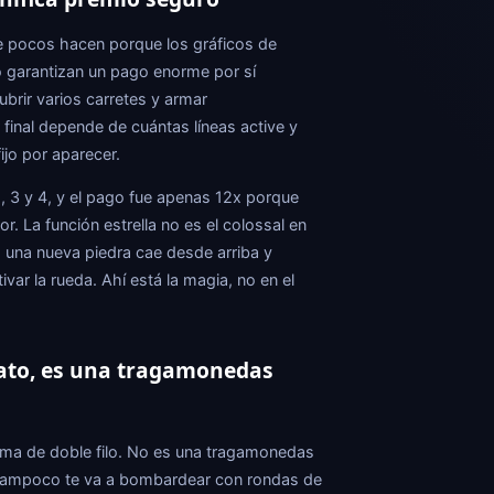
e pocos hacen porque los gráficos de
o garantizan un pago enorme por sí
brir varios carretes y armar
 final depende de cuántas líneas active y
ijo por aparecer.
, 3 y 4, y el pago fue apenas 12x porque
. La función estrella no es el colossal en
 una nueva piedra cae desde arriba y
ivar la rueda. Ahí está la magia, no en el
 rato, es una tragamonedas
arma de doble filo. No es una tragamonedas
o tampoco te va a bombardear con rondas de