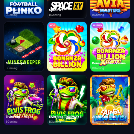
Football Plinko
Space XY
Aviamasters
BGaming
BGaming
BGaming
HOT
NUEVO
Minesweeper
Bonanza Billion
Bonanza Billion Xtreme
BGaming
BGaming
BGaming
Elvis Frog in Vegas
Elvis Frog TRUEWAYS
Aloha King Elvis
BGaming
BGaming
BGaming