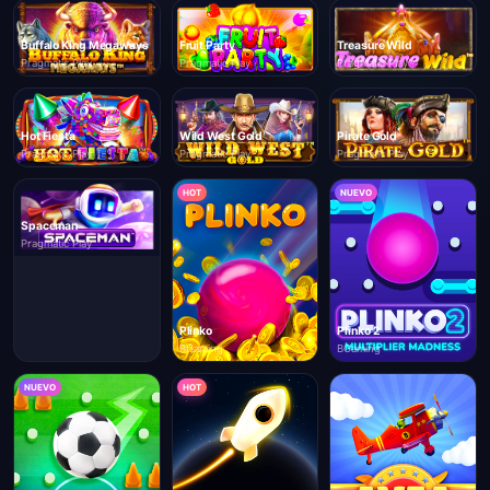
Buffalo King Megaways
Fruit Party
Treasure Wild
Pragmatic Play
Pragmatic Play
Pragmatic Play
Hot Fiesta
Wild West Gold
Pirate Gold
Pragmatic Play
Pragmatic Play
Pragmatic Play
HOT
NUEVO
Spaceman
Pragmatic Play
Plinko
Plinko 2
BGaming
BGaming
NUEVO
HOT