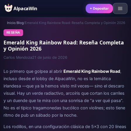
AlpacaWin
+ Depositar
Inicio
/
Blog
/
Emerald King Rainbow Road: Reseña Completa y Opinión 2026
RESEÑA
Emerald King Rainbow Road: Reseña Completa
y Opinión 2026
Carlos Mendoza
21 de junio de 2026
Lo primero que golpea al abrir
Emerald King Rainbow Road
,
incluso desde el lobby de AlpacaWin, no es la temática
irlandesa —que ya la hemos visto mil veces— sino el descaro
visual. Hay un verde radiactivo, arcoíris que cortan los carriles
y un duende que te mira con una sonrisa de "a ver qué pasa".
No es el típico tragamonedas bucólico con violines; esto tiene
ritmo de pub un sábado por la noche.
Los rodillos, en una configuración clásica de 5x3 con 20 líneas