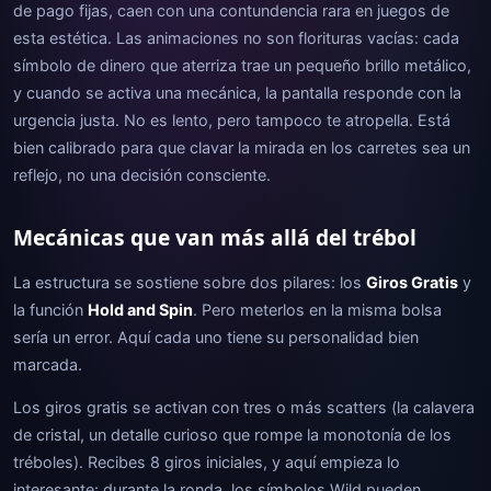
de pago fijas, caen con una contundencia rara en juegos de
esta estética. Las animaciones no son florituras vacías: cada
símbolo de dinero que aterriza trae un pequeño brillo metálico,
y cuando se activa una mecánica, la pantalla responde con la
urgencia justa. No es lento, pero tampoco te atropella. Está
bien calibrado para que clavar la mirada en los carretes sea un
reflejo, no una decisión consciente.
Mecánicas que van más allá del trébol
La estructura se sostiene sobre dos pilares: los
Giros Gratis
y
la función
Hold and Spin
. Pero meterlos en la misma bolsa
sería un error. Aquí cada uno tiene su personalidad bien
marcada.
Los giros gratis se activan con tres o más scatters (la calavera
de cristal, un detalle curioso que rompe la monotonía de los
tréboles). Recibes 8 giros iniciales, y aquí empieza lo
interesante: durante la ronda, los símbolos Wild pueden