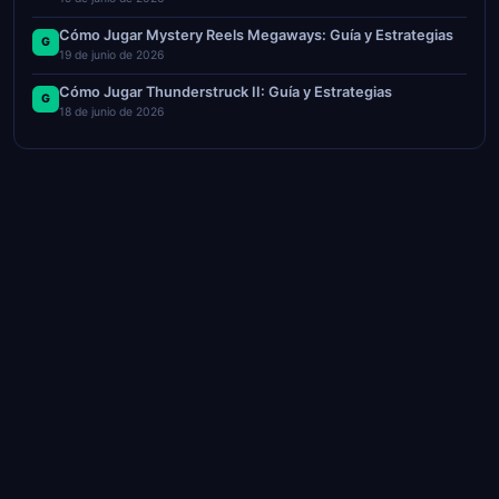
Cómo Jugar Mystery Reels Megaways: Guía y Estrategias
G
19 de junio de 2026
Cómo Jugar Thunderstruck II: Guía y Estrategias
G
18 de junio de 2026