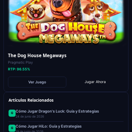
The Dog House Megaways
Pragmatic Play
RTP:
96.55
%
Jugar Ahora
Ver Juego
Artículos Relacionados
Cómo Jugar Dragon's Luck: Guía y Estrategias
G
24 de junio de 2026
Cómo Jugar HiLo: Guía y Estrategias
G
19 de junio de 2026