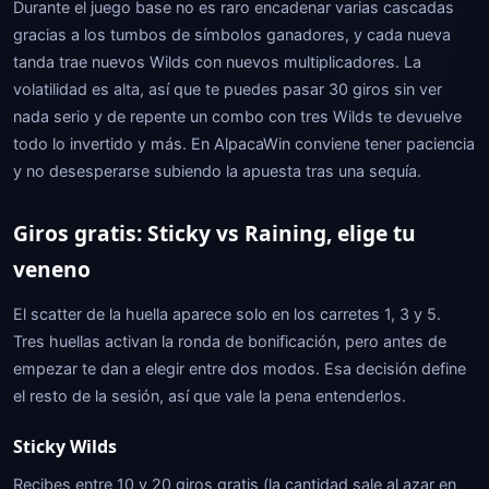
Durante el juego base no es raro encadenar varias cascadas
gracias a los tumbos de símbolos ganadores, y cada nueva
tanda trae nuevos Wilds con nuevos multiplicadores. La
volatilidad es alta, así que te puedes pasar 30 giros sin ver
nada serio y de repente un combo con tres Wilds te devuelve
todo lo invertido y más. En AlpacaWin conviene tener paciencia
y no desesperarse subiendo la apuesta tras una sequía.
Giros gratis: Sticky vs Raining, elige tu
veneno
El scatter de la huella aparece solo en los carretes 1, 3 y 5.
Tres huellas activan la ronda de bonificación, pero antes de
empezar te dan a elegir entre dos modos. Esa decisión define
el resto de la sesión, así que vale la pena entenderlos.
Sticky Wilds
Recibes entre 10 y 20 giros gratis (la cantidad sale al azar en