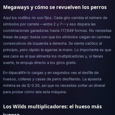
Megaways y cómo se revuelven los perros
Aquí los rodillos no son fijos. Cada giro cambia el número de
símbolos por carrete —entre 2 y 7— y eso dispara las
combinaciones ganadoras hasta 117,649 formas. No necesitas
líneas de pago: basta con que los símbolos caigan en carretes
consecutivos de izquierda a derecha. Se siente caótico al
principio, pero rápido le agarras la mano. Lo importante es que
ese caos es el que alimenta los multiplicadores y, si tienes
suerte, te empuja directo a los giros gratis.
En AlpacaWin lo cargas y en segundos ves el desfile de
huesos, collares y casas de perro desfilando. La apuesta
mínima es de S/ 0.20, así que no necesitas soltar un dineral
para probar cómo late esta máquina.
Los Wilds multiplicadores: el hueso más
jugoso