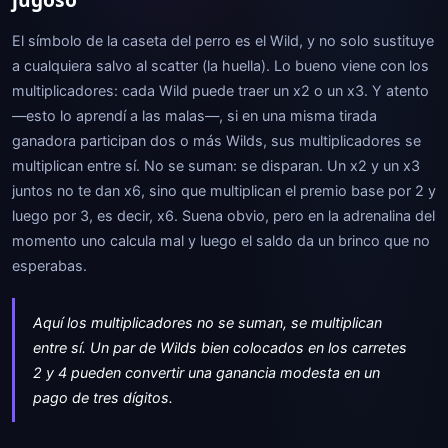
El símbolo de la caseta del perro es el Wild, y no solo sustituye
a cualquiera salvo al scatter (la huella). Lo bueno viene con los
multiplicadores: cada Wild puede traer un x2 o un x3. Y atento
—esto lo aprendí a las malas—, si en una misma tirada
ganadora participan dos o más Wilds, sus multiplicadores se
multiplican entre sí. No se suman: se disparan. Un x2 y un x3
juntos no te dan x6, sino que multiplican el premio base por 2 y
luego por 3, es decir, x6. Suena obvio, pero en la adrenalina del
momento uno calcula mal y luego el saldo da un brinco que no
esperabas.
Aquí los multiplicadores no se suman, se multiplican
entre sí. Un par de Wilds bien colocados en los carretes
2 y 4 pueden convertir una ganancia modesta en un
pago de tres dígitos.