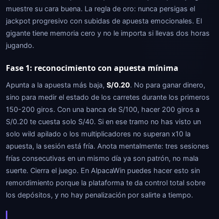
muestre su cara buena. La regla de oro: nunca persigas el
jackpot progresivo con subidas de apuesta emocionales. El
gigante tiene memoria cero y no le importa si llevas dos horas
jugando.
Fase 1: reconocimiento con apuesta mínima
Apunta a la apuesta más baja,
S/0.20
. No para ganar dinero,
sino para medir el estado de los carretes durante los primeros
150-200 giros. Con una banca de S/100, hacer 200 giros a
S/0.20 te cuesta solo S/40. Si en ese tramo no has visto un
solo wild apilado o los multiplicadores no superan x10 la
apuesta, la sesión está fría. Anota mentalmente: tres sesiones
frías consecutivas en un mismo día ya son patrón, no mala
suerte. Cierra el juego. En AlpacaWin puedes hacer esto sin
remordimiento porque la plataforma te da control total sobre
los depósitos, y no hay penalización por salirte a tiempo.