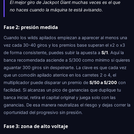
El mejor giro de Jackpot Giant muchas veces es el que
no haces cuando la máquina te está avisando.
Fase 2: presión medida
Cuando los wilds apilados empiezan a aparecer al menos una
vez cada 30-40 giros y los premios base superan el x2 o x3
de forma consistente, puedes subir la apuesta a
S/1
. Aquí la
banca recomendada asciende a S/300 como mínimo si quieres
aguantar 300 giros sin despeinarte. La clave es que cada vez
que un comodín apilado aterrice en los carretes 2 o 4, el
multiplicador puede disparar un premio de
S/50 a S/200
con
facilidad. Si alcanzas un pico de ganancias que duplique tu
banca inicial, retira el capital original y juega solo con las
ganancias. De esa manera neutralizas el riesgo y dejas correr la
oportunidad del progresivo sin presión.
Fase 3: zona de alto voltaje